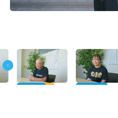
焼売のジョー甲府店
大黒家甲府南店
Y.T
R.W
2022
2021