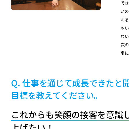
でき
いの
える
ゃい
ない
次の
常に
仕事を通じて成長できたと
目標を教えてください。
これからも笑顔の接客を意識
上げたい！